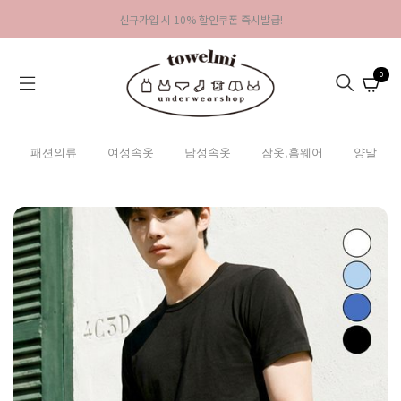
신규가입 시 10% 할인쿠폰 즉시발급!
0
패션의류
여성속옷
남성속옷
잠옷,홈웨어
양말