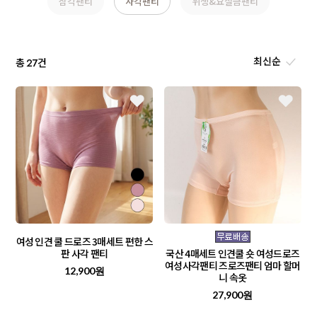
삼각팬티
사각팬티
위생&요실금팬티
총
건
27
여성 인견 쿨 드로즈 3매세트 편한 스
판 사각 팬티
국산 4매세트 인견쿨 숏 여성드로즈
여성사각팬티 즈로즈팬티 엄마 할머
12,900원
니 속옷
27,900원