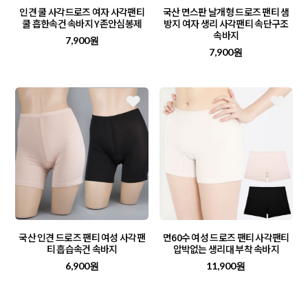
인견 쿨 사각드로즈 여자 사각팬티
국산 면스판 날개형 드로즈 팬티 샘
쿨 흡한속건 속바지 Y존안심봉제
방지 여자 생리 사각팬티 속단구조
속바지
7,900원
7,900원
국산 인견 드로즈 팬티 여성 사각팬
면60수 여성 드로즈 팬티 사각팬티
티 흡습속건 속바지
압박없는 생리대 부착 속바지
6,900원
11,900원