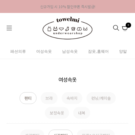
신규가입 시 10% 할인쿠폰 즉시발급!
0
패션의류
여성속옷
남성속옷
잠옷,홈웨어
양말
여성속옷
팬티
브라
속바지
런닝/캐미솔
보정속옷
내복