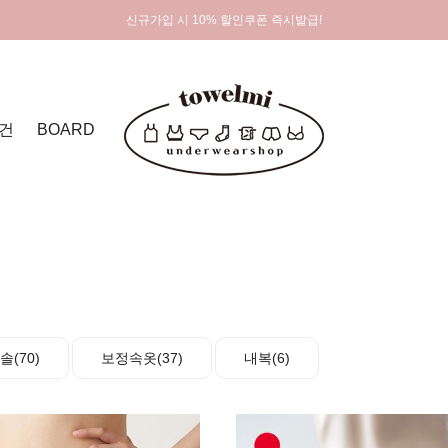
신규가입 시 10% 할인쿠폰 즉시발급!
건
BOARD
(70)
보정속옷(37)
내복(6)