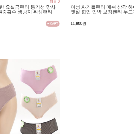
리뷰 0
원한 요실금팬티 통기성 망사
여성 X-거들팬티 메쉬 삼각 
 4중흡수 샘방지 위생팬티
뱃살 힙업 압박 보정팬티 누드
11,900원
+ CART