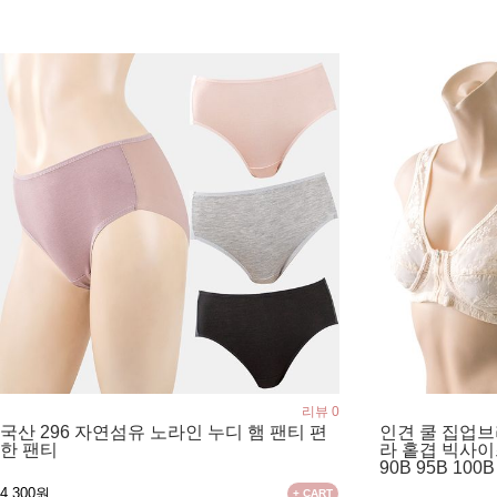
리뷰 0
국산 296 자연섬유 노라인 누디 햄 팬티 편
인견 쿨 집업브
한 팬티
라 홑겹 빅사이
90B 95B 100B
4,300원
+ CART