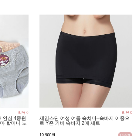
리뷰 0
리뷰 0
 안심 4중원
제임스딘 여성 여름 속치마+속바지 이중으
엄마 할머니 노
로 Y존 커버 속바지 2매 세트
19,900원
+ CART