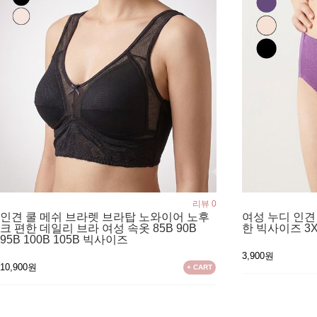
리뷰 0
인견 쿨 메쉬 브라렛 브라탑 노와이어 노후
여성 누디 인견
크 편한 데일리 브라 여성 속옷 85B 90B
한 빅사이즈 3
95B 100B 105B 빅사이즈
3,900원
10,900원
+ CART