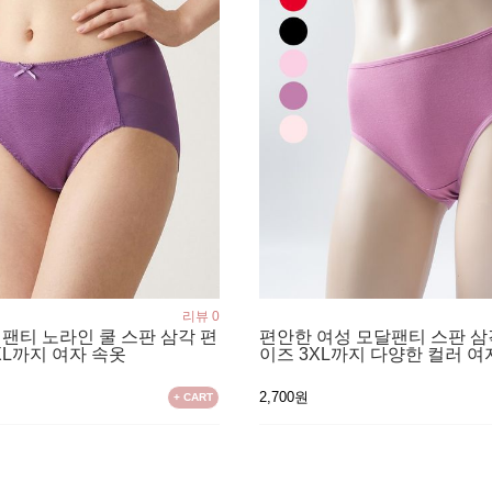
리뷰 0
 팬티 노라인 쿨 스판 삼각 편
편안한 여성 모달팬티 스판 삼
XL까지 여자 속옷
이즈 3XL까지 다양한 컬러 여
2,700원
+ CART