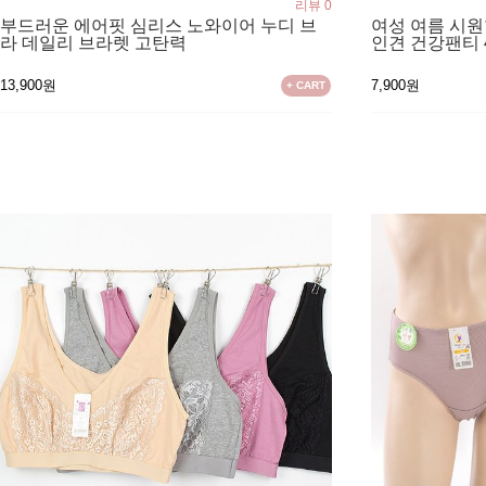
리뷰 0
부드러운 에어핏 심리스 노와이어 누디 브
여성 여름 시
라 데일리 브라렛 고탄력
인견 건강팬티
13,900원
7,900원
+ CART