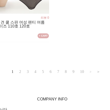
리뷰 0
인견 쿨 스판 여성 팬티 여름
즈 110호 120호
+ CART
1
2
3
4
5
6
7
8
9
10
>
>>
COMPANY INFO
입니다.