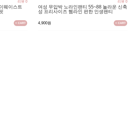
리뷰 0
리뷰 0
하이웨이스트
여성 무압박 노라인팬티 55~88 놀라운 신축
핏
성 프리사이즈 헴라인 편한 인생팬티
4,900원
+ CART
+ CART