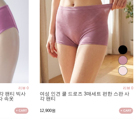
리뷰 0
리뷰 0
각 팬티 빅사
여성 인견 쿨 드로즈 3매세트 편한 스판 사
자 속옷
각 팬티
12,900원
+ CART
+ CART