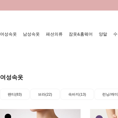
여성속옷
남성속옷
패션의류
잠옷&홈웨어
양말
수
여성속옷
팬티(83)
브라(22)
속바지(13)
런닝/캐미솔