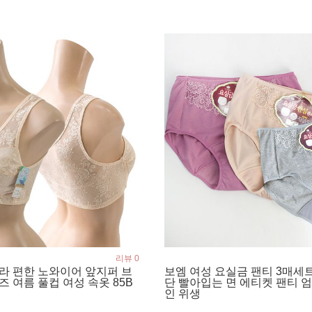
리뷰 0
라 편한 노와이어 앞지퍼 브
보엠 여성 요실금 팬티 3매세트
즈 여름 풀컵 여성 속옷 85B
단 빨아입는 면 에티켓 팬티 
인 위생